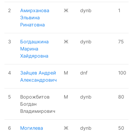
2
Амирханова
Ж
dynb
1
Эльвина
Ринатовна
3
Богдашкина
Ж
dynb
75
Марина
Хайдяровна
4
Зайцев Андрей
М
dnf
100
Александрович
5
Ворожбитов
М
dynb
80
Богдан
Владимирович
6
Могилева
Ж
dynb
50