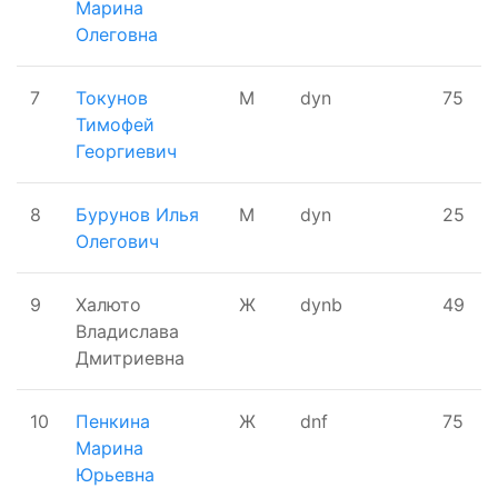
Марина
Олеговна
7
Токунов
М
dyn
75
Тимофей
Георгиевич
8
Бурунов Илья
М
dyn
25
Олегович
9
Халюто
Ж
dynb
49
Владислава
Дмитриевна
10
Пенкина
Ж
dnf
75
Марина
Юрьевна