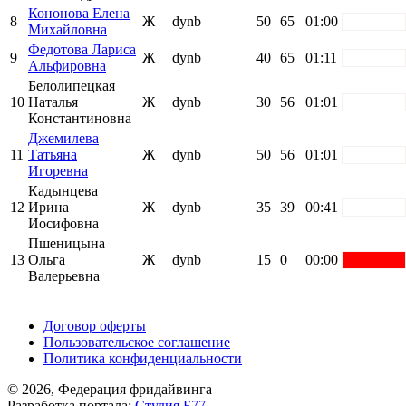
Кононова Елена
8
Ж
dynb
50
65
01:00
white
Михайловна
Федотова Лариса
9
Ж
dynb
40
65
01:11
white
Альфировна
Белолипецкая
10
Наталья
Ж
dynb
30
56
01:01
white
Константиновна
Джемилева
11
Татьяна
Ж
dynb
50
56
01:01
white
Игоревна
Кадынцева
12
Ирина
Ж
dynb
35
39
00:41
white
Иосифовна
Пшеницына
13
Ольга
Ж
dynb
15
0
00:00
red
Валерьевна
Поддержать ФФ
Договор оферты
Пользовательское соглашение
Политика конфиденциальности
© 2026, Федерация фридайвинга
Разработка портала:
Студия Б77