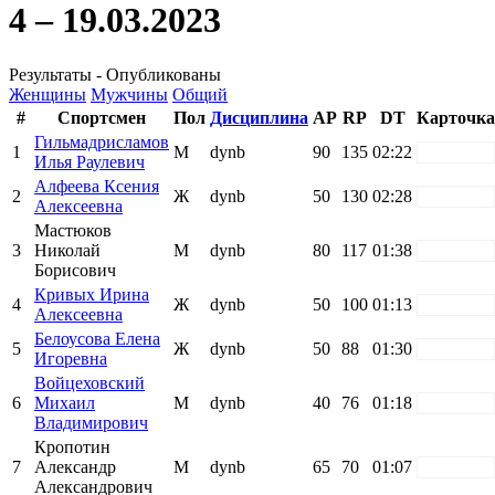
4 – 19.03.2023
Результаты - Опубликованы
Женщины
Мужчины
Общий
#
Спортсмен
Пол
Дисциплина
AP
RP
DT
Карточка
Гильмадрисламов
1
М
dynb
90
135
02:22
white
Илья Раулевич
Алфеева Ксения
2
Ж
dynb
50
130
02:28
white
Алексеевна
Мастюков
3
Николай
М
dynb
80
117
01:38
white
Борисович
Кривых Ирина
4
Ж
dynb
50
100
01:13
white
Алексеевна
Белоусова Елена
5
Ж
dynb
50
88
01:30
white
Игоревна
Войцеховский
6
Михаил
М
dynb
40
76
01:18
white
Владимирович
Кропотин
7
Александр
М
dynb
65
70
01:07
white
Александрович