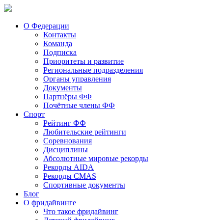
О Федерации
Контакты
Команда
Подписка
Приоритеты и развитие
Региональные подразделения
Органы управления
Документы
Партнёры ФФ
Почётные члены ФФ
Спорт
Рейтинг ФФ
Любительские рейтинги
Соревнования
Дисциплины
Абсолютные мировые рекорды
Рекорды AIDA
Рекорды CMAS
Спортивные документы
Блог
О фридайвинге
Что такое фридайвинг