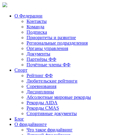
О Федерации
Контакты
Команда
Подписка
Приоритеты и развитие
Региональные подразделения
Органы управления
Документы
Партнёры ФФ
Почётные члены ФФ
Спорт
Рейтинг ФФ
Любительские рейтинги
Соревнования
Дисциплины
Абсолютные мировые рекорды
Рекорды AIDA
Рекорды CMAS
Спортивные документы
Блог
О фридайвинге
Что такое фридайвинг