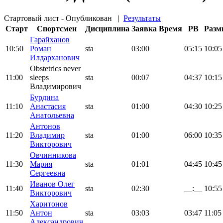
Стартовый лист - Опубликован
|
Результаты
Старт
Спортсмен
Дисциплина
Заявка
Время
PB
Разм
Гарайханов
10:50
Роман
sta
03:00
05:15
10:05
Илдарханович
Obstetrics never
11:00
sleeps
sta
00:07
04:37
10:15
Владимирович
Бурдина
11:10
Анастасия
sta
01:00
04:30
10:25
Анатольевна
Антонов
11:20
Владимир
sta
01:00
06:00
10:35
Викторович
Овчинникова
11:30
Мария
sta
01:01
04:45
10:45
Сергеевна
Иванов Олег
11:40
sta
02:30
__:__
10:55
Викторович
Харитонов
11:50
Антон
sta
03:03
03:47
11:05
Александрович