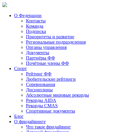
О Федерации
Контакты
Команда
Подписка
Приоритеты и развитие
Региональные подразделения
Органы управления
Документы
Партнёры ФФ
Почётные члены ФФ
Спорт
Рейтинг ФФ
Любительские рейтинги
Соревнования
Дисциплины
Абсолютные мировые рекорды
Рекорды AIDA
Рекорды CMAS
Спортивные документы
Блог
О фридайвинге
Что такое фридайвинг