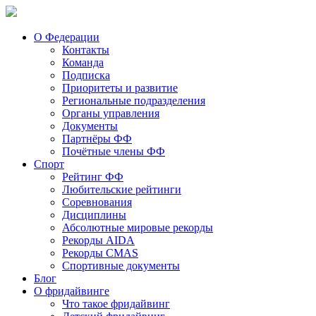
О Федерации
Контакты
Команда
Подписка
Приоритеты и развитие
Региональные подразделения
Органы управления
Документы
Партнёры ФФ
Почётные члены ФФ
Спорт
Рейтинг ФФ
Любительские рейтинги
Соревнования
Дисциплины
Абсолютные мировые рекорды
Рекорды AIDA
Рекорды CMAS
Спортивные документы
Блог
О фридайвинге
Что такое фридайвинг