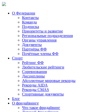
О Федерации
Контакты
Команда
Подписка
Приоритеты и развитие
Региональные подразделения
Органы управления
Документы
Партнёры ФФ
Почётные члены ФФ
Спорт
Рейтинг ФФ
Любительские рейтинги
Соревнования
Дисциплины
Абсолютные мировые рекорды
Рекорды AIDA
Рекорды CMAS
Спортивные документы
Блог
О фридайвинге
Что такое фридайвинг