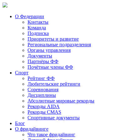
О Федерации
Контакты
Команда
Подписка
Приоритеты и развитие
Региональные подразделения
Органы управления
Документы
Партнёры ФФ
Почётные члены ФФ
Спорт
Рейтинг ФФ
Любительские рейтинги
Соревнования
Дисциплины
Абсолютные мировые рекорды
Рекорды AIDA
Рекорды CMAS
Спортивные документы
Блог
О фридайвинге
Что такое фридайвинг