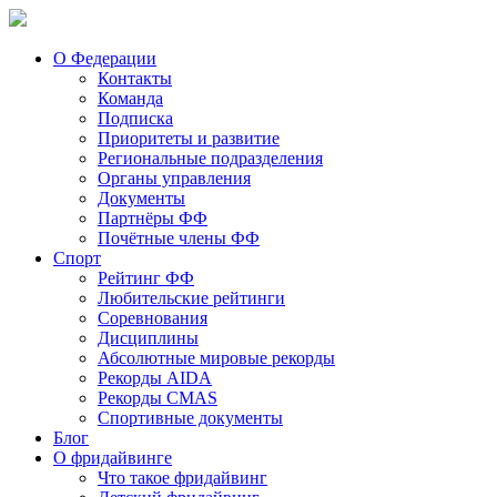
О Федерации
Контакты
Команда
Подписка
Приоритеты и развитие
Региональные подразделения
Органы управления
Документы
Партнёры ФФ
Почётные члены ФФ
Спорт
Рейтинг ФФ
Любительские рейтинги
Соревнования
Дисциплины
Абсолютные мировые рекорды
Рекорды AIDA
Рекорды CMAS
Спортивные документы
Блог
О фридайвинге
Что такое фридайвинг