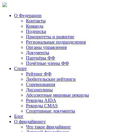
О Федерации
Контакты
Команда
Подписка
Приоритеты и развитие
Региональные подразделения
Органы управления
Документы
Партнёры ФФ
Почётные члены ФФ
Спорт
Рейтинг ФФ
Любительские рейтинги
Соревнования
Дисциплины
Абсолютные мировые рекорды
Рекорды AIDA
Рекорды CMAS
Спортивные документы
Блог
О фридайвинге
Что такое фридайвинг