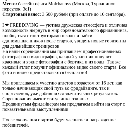
Место:
бассейн офиса Molchanovs (Москва, Турчанинов
переулок, 3с1)
Стартовый взнос:
3 500 рублей ­(при оплате до 16 сентября).
I ❤ FREEDIVING — уютная дружеская атмосфета и отличная
возможность нырнуть в мир соревновательного фридайвинга,
пообщаться c инструкторами школы и найти
единомышленников после стартов, увидеть новые горизонты
для дальнейших тренировок.
На наши соревнования мы приглашаем профессиональных
фотографов и видеографов, какдый участник получит
красивые и яркие фотографии с бортика и из воды. Так же
каждый атлет получит официальное видео своего старта. Все
фото и видео предоставляются бесплатно!
Мы приглашаем к участию атлетов возрастом от 16 лет, как
только начинающих свой путь во фридайвинге, так и
спортсменов, уже добившихся значительных результатов.
Соревнования имеют статус инклюзивных.
Продвинутым фридайверам мы предлагаем выйти на старт с
показательными выступлениями.
После окончания стартов будет чаепитие и награждение
победителей.