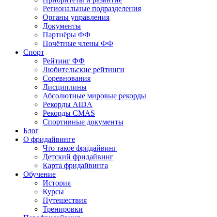
Региональные подразделения
Органы управления
Документы
Партнёры ФФ
Почётные члены ФФ
Спорт
Рейтинг ФФ
Любительские рейтинги
Соревнования
Дисциплины
Абсолютные мировые рекорды
Рекорды AIDA
Рекорды CMAS
Спортивные документы
Блог
О фридайвинге
Что такое фридайвинг
Детский фридайвинг
Карта фридайвинга
Обучение
История
Курсы
Путешествия
Тренировки