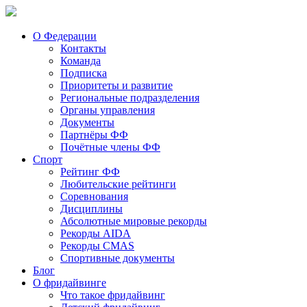
О Федерации
Контакты
Команда
Подписка
Приоритеты и развитие
Региональные подразделения
Органы управления
Документы
Партнёры ФФ
Почётные члены ФФ
Спорт
Рейтинг ФФ
Любительские рейтинги
Соревнования
Дисциплины
Абсолютные мировые рекорды
Рекорды AIDA
Рекорды CMAS
Спортивные документы
Блог
О фридайвинге
Что такое фридайвинг