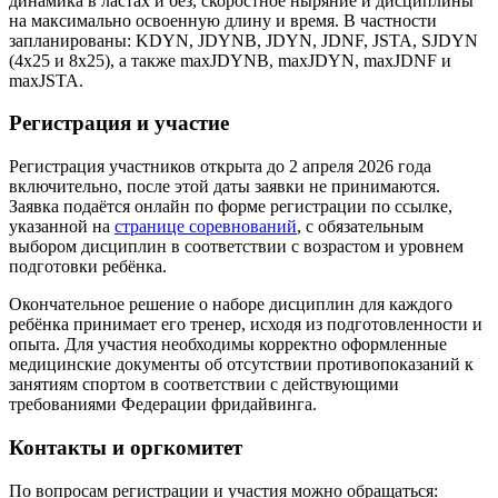
динамика в ластах и без, скоростное ныряние и дисциплины
на максимально освоенную длину и время. В частности
запланированы: KDYN, JDYNB, JDYN, JDNF, JSTA, SJDYN
(4х25 и 8х25), а также maxJDYNB, maxJDYN, maxJDNF и
maxJSTA.
Регистрация и участие
Регистрация участников открыта до 2 апреля 2026 года
включительно, после этой даты заявки не принимаются.
Заявка подаётся онлайн по форме регистрации по ссылке,
указанной на
странице соревнований
, с обязательным
выбором дисциплин в соответствии с возрастом и уровнем
подготовки ребёнка.
Окончательное решение о наборе дисциплин для каждого
ребёнка принимает его тренер, исходя из подготовленности и
опыта. Для участия необходимы корректно оформленные
медицинские документы об отсутствии противопоказаний к
занятиям спортом в соответствии с действующими
требованиями Федерации фридайвинга.
Контакты и оргкомитет
По вопросам регистрации и участия можно обращаться: