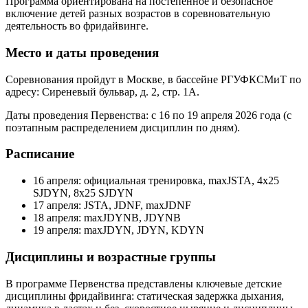
Программа ориентирована на постепенное и безопасное
включение детей разных возрастов в соревновательную
деятельность во фридайвинге.
Место и даты проведения
Соревнования пройдут в Москве, в бассейне РГУФКСМиТ по
адресу: Сиреневый бульвар, д. 2, стр. 1А.
Даты проведения Первенства: с 16 по 19 апреля 2026 года (с
поэтапным распределением дисциплин по дням).
Расписание
16 апреля: официальная тренировка, maxJSTA, 4х25
SJDYN, 8х25 SJDYN
17 апреля: JSTA, JDNF, maxJDNF
18 апреля: maxJDYNB, JDYNB
19 апреля: maxJDYN, JDYN, KDYN
Дисциплины и возрастные группы
В программе Первенства представлены ключевые детские
дисциплины фридайвинга: статическая задержка дыхания,