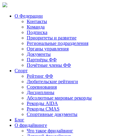
О Федерации
Контакты
Команда
Подписка
Приоритеты и развитие
Региональные подразделения
Органы управления
Документы
Партнёры ФФ
Почётные члены ФФ
Спорт
Рейтинг ФФ
Любительские рейтинги
Соревнования
Дисциплины
Абсолютные мировые рекорды
Рекорды AIDA
Рекорды CMAS
Спортивные документы
Блог
О фридайвинге
Что такое фридайвинг