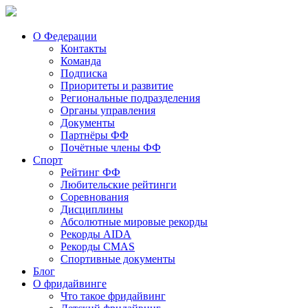
О Федерации
Контакты
Команда
Подписка
Приоритеты и развитие
Региональные подразделения
Органы управления
Документы
Партнёры ФФ
Почётные члены ФФ
Спорт
Рейтинг ФФ
Любительские рейтинги
Соревнования
Дисциплины
Абсолютные мировые рекорды
Рекорды AIDA
Рекорды CMAS
Спортивные документы
Блог
О фридайвинге
Что такое фридайвинг