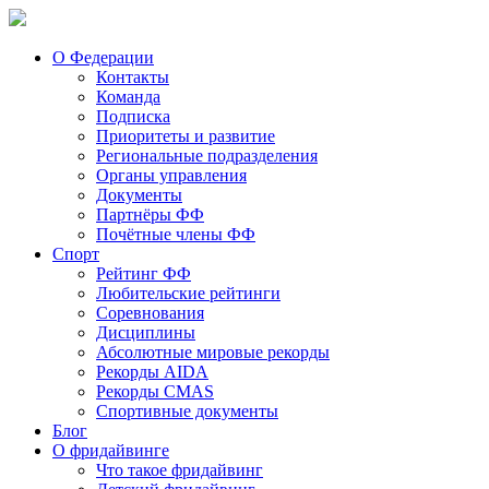
О Федерации
Контакты
Команда
Подписка
Приоритеты и развитие
Региональные подразделения
Органы управления
Документы
Партнёры ФФ
Почётные члены ФФ
Спорт
Рейтинг ФФ
Любительские рейтинги
Соревнования
Дисциплины
Абсолютные мировые рекорды
Рекорды AIDA
Рекорды CMAS
Спортивные документы
Блог
О фридайвинге
Что такое фридайвинг