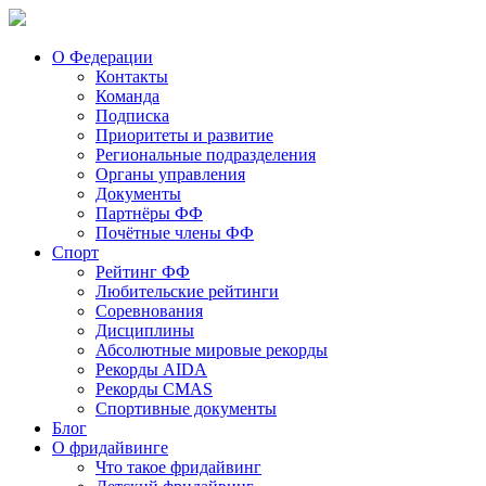
О Федерации
Контакты
Команда
Подписка
Приоритеты и развитие
Региональные подразделения
Органы управления
Документы
Партнёры ФФ
Почётные члены ФФ
Спорт
Рейтинг ФФ
Любительские рейтинги
Соревнования
Дисциплины
Абсолютные мировые рекорды
Рекорды AIDA
Рекорды CMAS
Спортивные документы
Блог
О фридайвинге
Что такое фридайвинг