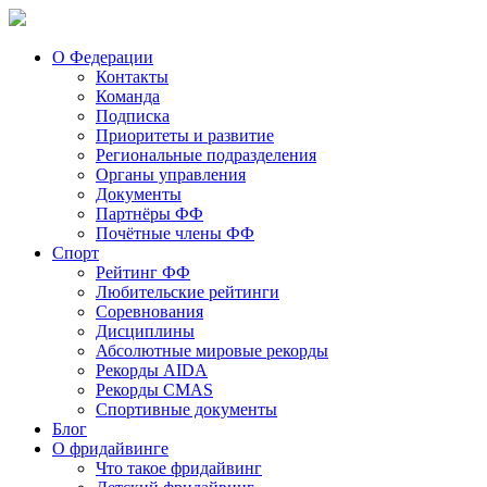
О Федерации
Контакты
Команда
Подписка
Приоритеты и развитие
Региональные подразделения
Органы управления
Документы
Партнёры ФФ
Почётные члены ФФ
Спорт
Рейтинг ФФ
Любительские рейтинги
Соревнования
Дисциплины
Абсолютные мировые рекорды
Рекорды AIDA
Рекорды CMAS
Спортивные документы
Блог
О фридайвинге
Что такое фридайвинг