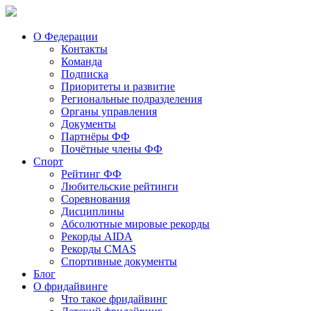
О Федерации
Контакты
Команда
Подписка
Приоритеты и развитие
Региональные подразделения
Органы управления
Документы
Партнёры ФФ
Почётные члены ФФ
Спорт
Рейтинг ФФ
Любительские рейтинги
Соревнования
Дисциплины
Абсолютные мировые рекорды
Рекорды AIDA
Рекорды CMAS
Спортивные документы
Блог
О фридайвинге
Что такое фридайвинг