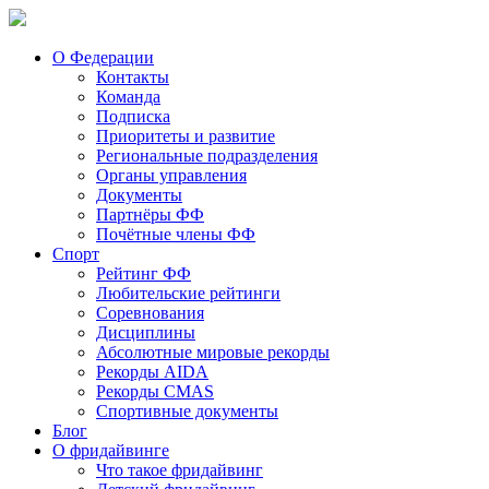
О Федерации
Контакты
Команда
Подписка
Приоритеты и развитие
Региональные подразделения
Органы управления
Документы
Партнёры ФФ
Почётные члены ФФ
Спорт
Рейтинг ФФ
Любительские рейтинги
Соревнования
Дисциплины
Абсолютные мировые рекорды
Рекорды AIDA
Рекорды CMAS
Спортивные документы
Блог
О фридайвинге
Что такое фридайвинг