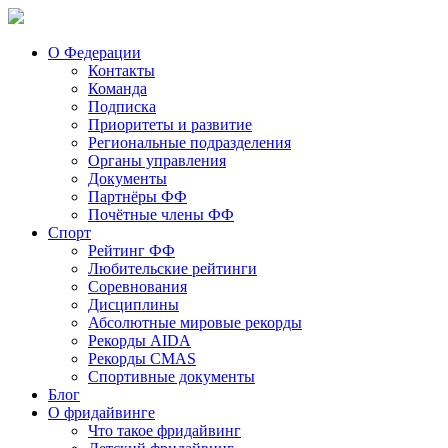
О Федерации
Контакты
Команда
Подписка
Приоритеты и развитие
Региональные подразделения
Органы управления
Документы
Партнёры ФФ
Почётные члены ФФ
Спорт
Рейтинг ФФ
Любительские рейтинги
Соревнования
Дисциплины
Абсолютные мировые рекорды
Рекорды AIDA
Рекорды CMAS
Спортивные документы
Блог
О фридайвинге
Что такое фридайвинг