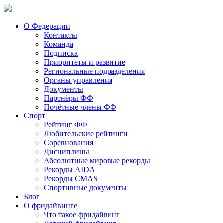
О Федерации
Контакты
Команда
Подписка
Приоритеты и развитие
Региональные подразделения
Органы управления
Документы
Партнёры ФФ
Почётные члены ФФ
Спорт
Рейтинг ФФ
Любительские рейтинги
Соревнования
Дисциплины
Абсолютные мировые рекорды
Рекорды AIDA
Рекорды CMAS
Спортивные документы
Блог
О фридайвинге
Что такое фридайвинг