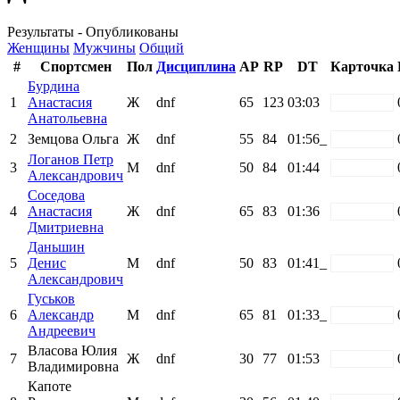
Результаты - Опубликованы
Женщины
Мужчины
Общий
#
Спортсмен
Пол
Дисциплина
AP
RP
DT
Карточка
Бурдина
1
Анастасия
Ж
dnf
65
123
03:03
white
Анатольевна
2
Земцова Ольга
Ж
dnf
55
84
01:56_
white
Логанов Петр
3
М
dnf
50
84
01:44
white
Александрович
Соседова
4
Анастасия
Ж
dnf
65
83
01:36
white
Дмитриевна
Даньшин
5
Денис
М
dnf
50
83
01:41_
white
Александрович
Гуськов
6
Александр
М
dnf
65
81
01:33_
white
Андреевич
Власова Юлия
7
Ж
dnf
30
77
01:53
white
Владимировна
Капоте