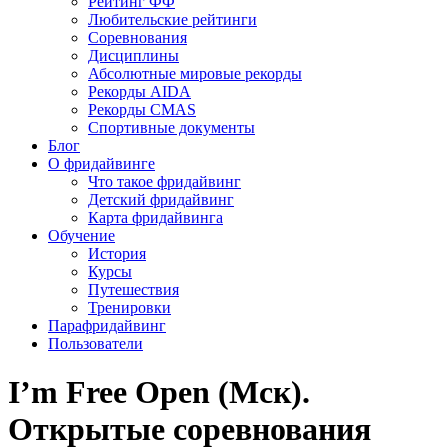
Рейтинг ФФ
Любительские рейтинги
Соревнования
Дисциплины
Абсолютные мировые рекорды
Рекорды AIDA
Рекорды CMAS
Спортивные документы
Блог
О фридайвинге
Что такое фридайвинг
Детский фридайвинг
Карта фридайвинга
Обучение
История
Курсы
Путешествия
Тренировки
Парафридайвинг
Пользователи
I’m Free Open (Мск).
Открытые соревнования