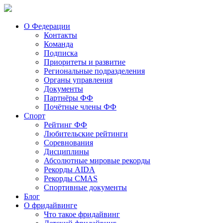
О Федерации
Контакты
Команда
Подписка
Приоритеты и развитие
Региональные подразделения
Органы управления
Документы
Партнёры ФФ
Почётные члены ФФ
Спорт
Рейтинг ФФ
Любительские рейтинги
Соревнования
Дисциплины
Абсолютные мировые рекорды
Рекорды AIDA
Рекорды CMAS
Спортивные документы
Блог
О фридайвинге
Что такое фридайвинг