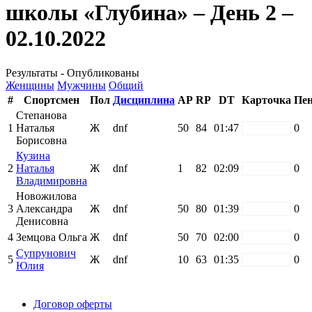
школы «Глубина» – День 2 –
02.10.2022
Результаты - Опубликованы
Женщины
Мужчины
Общий
#
Спортсмен
Пол
Дисциплина
AP
RP
DT
Карточка
Пен
Степанова
1
Наталья
Ж
dnf
50
84
01:47
white
0
Борисовна
Кузина
2
Наталья
Ж
dnf
1
82
02:09
white
0
Владимировна
Новожилова
3
Александра
Ж
dnf
50
80
01:39
white
0
Денисовна
4
Земцова Ольга
Ж
dnf
50
70
02:00
white
0
Супрунович
5
Ж
dnf
10
63
01:35
white
0
Юлия
Поддержать ФФ
Договор оферты