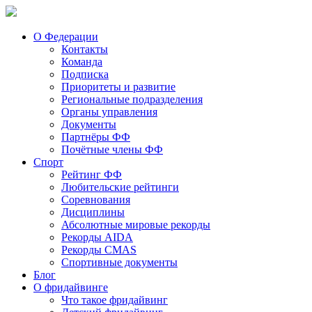
О Федерации
Контакты
Команда
Подписка
Приоритеты и развитие
Региональные подразделения
Органы управления
Документы
Партнёры ФФ
Почётные члены ФФ
Спорт
Рейтинг ФФ
Любительские рейтинги
Соревнования
Дисциплины
Абсолютные мировые рекорды
Рекорды AIDA
Рекорды CMAS
Спортивные документы
Блог
О фридайвинге
Что такое фридайвинг