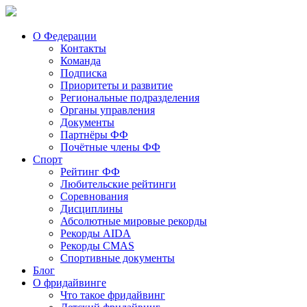
О Федерации
Контакты
Команда
Подписка
Приоритеты и развитие
Региональные подразделения
Органы управления
Документы
Партнёры ФФ
Почётные члены ФФ
Спорт
Рейтинг ФФ
Любительские рейтинги
Соревнования
Дисциплины
Абсолютные мировые рекорды
Рекорды AIDA
Рекорды CMAS
Спортивные документы
Блог
О фридайвинге
Что такое фридайвинг