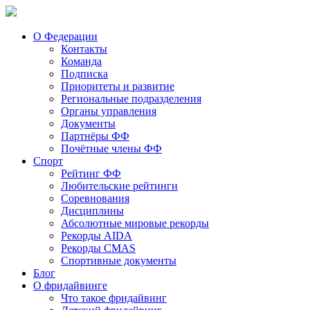
О Федерации
Контакты
Команда
Подписка
Приоритеты и развитие
Региональные подразделения
Органы управления
Документы
Партнёры ФФ
Почётные члены ФФ
Спорт
Рейтинг ФФ
Любительские рейтинги
Соревнования
Дисциплины
Абсолютные мировые рекорды
Рекорды AIDA
Рекорды CMAS
Спортивные документы
Блог
О фридайвинге
Что такое фридайвинг