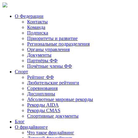
О Федерации
Контакты
Команда
Подписка
Приоритеты и развитие
Региональные подразделения
Органы управления
Документы
Партнёры ФФ
Почётные члены ФФ
Спорт
Рейтинг ФФ
Любительские рейтинги
Соревнования
Дисциплины
Абсолютные мировые рекорды
Рекорды AIDA
Рекорды CMAS
Спортивные документы
Блог
О фридайвинге
Что такое фридайвинг