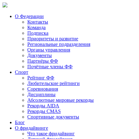
О Федерации
Контакты
Команда
Подписка
Приоритеты и развитие
Региональные подразделения
Органы управления
Документы
Партнёры ФФ
Почётные члены ФФ
Спорт
Рейтинг ФФ
Любительские рейтинги
Соревнования
Дисциплины
Абсолютные мировые рекорды
Рекорды AIDA
Рекорды CMAS
Спортивные документы
Блог
О фридайвинге
Что такое фридайвинг