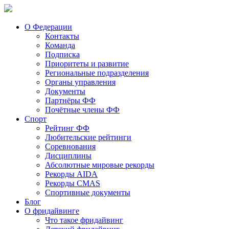
О Федерации
Контакты
Команда
Подписка
Приоритеты и развитие
Региональные подразделения
Органы управления
Документы
Партнёры ФФ
Почётные члены ФФ
Спорт
Рейтинг ФФ
Любительские рейтинги
Соревнования
Дисциплины
Абсолютные мировые рекорды
Рекорды AIDA
Рекорды CMAS
Спортивные документы
Блог
О фридайвинге
Что такое фридайвинг