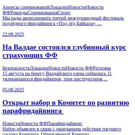
Анонсы соревнований
Локации
Новости
Новости
ФФ
Рекорды
Соревнования
Спорт
Мы рады анонсировать третий международный фестиваль
подлёдного фридайвинга «Под лёд Байкала», ...
22.08.2025
На Валдае состоялся глубинный курс
страхующих ФФ
Безопасность
Локации
Новости
Новости ФФ
Регионы
15 августа на берегу Валдайского озера собрались 11
увлекающихся фридайверов, трое инструкторов ...
05.08.2025
Открыт набор в Комитет по развитию
парафридайвинга
Новости
Новости ФФ
Парафридайвинг
Набор объявлен в связи с окончанием действия текущего
состава Комитета. Обновлённый Комитет ...