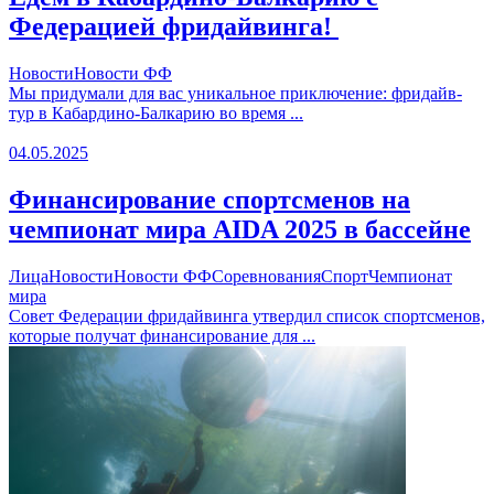
Федерацией фридайвинга!
Новости
Новости ФФ
Мы придумали для вас уникальное приключение: фридайв-
тур в Кабардино-Балкарию во время ...
04.05.2025
Финансирование спортсменов на
чемпионат мира AIDA 2025 в бассейне
Лица
Новости
Новости ФФ
Соревнования
Спорт
Чемпионат
мира
Совет Федерации фридайвинга утвердил список спортсменов,
которые получат финансирование для ...