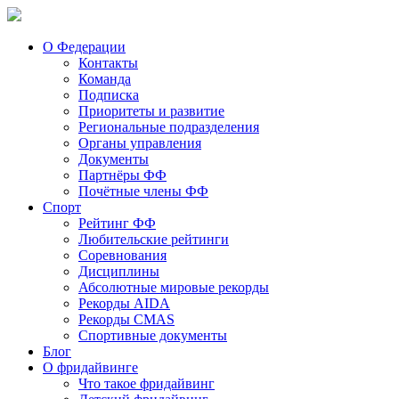
О Федерации
Контакты
Команда
Подписка
Приоритеты и развитие
Региональные подразделения
Органы управления
Документы
Партнёры ФФ
Почётные члены ФФ
Спорт
Рейтинг ФФ
Любительские рейтинги
Соревнования
Дисциплины
Абсолютные мировые рекорды
Рекорды AIDA
Рекорды CMAS
Спортивные документы
Блог
О фридайвинге
Что такое фридайвинг